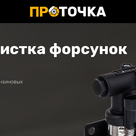
чистка форсунок
ензиновых