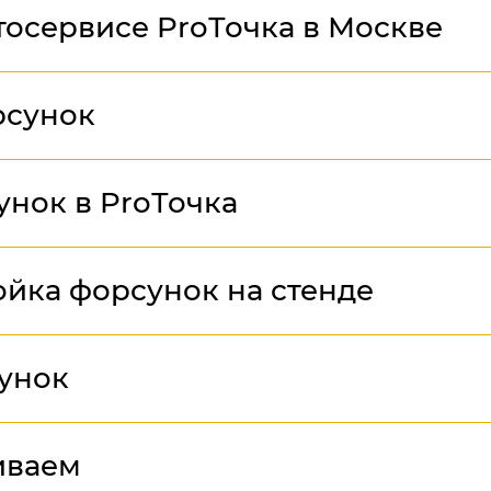
тосервисе ProТочка в Москве
рсунок
унок в ProТочка
ойка форсунок на стенде
унок
иваем