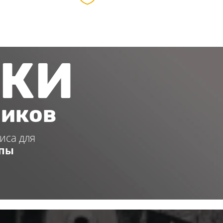
КИ
чиков
иса для
ппы